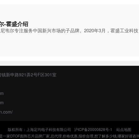
尔-霍盛介绍
尼韦尔专注服务中国新兴市场的子品牌。2020年3月，霍盛工业科技
镇新申路921弄2号F区301室
om
om
un.com/
版权所有：上海定均电子科技有限公司
沪ICP备20000828号-1
站点地图
是一家DTOF面阵芯片品牌厂家,总代理,价格优惠,报价合理,想了解多少钱,哪家好请咨