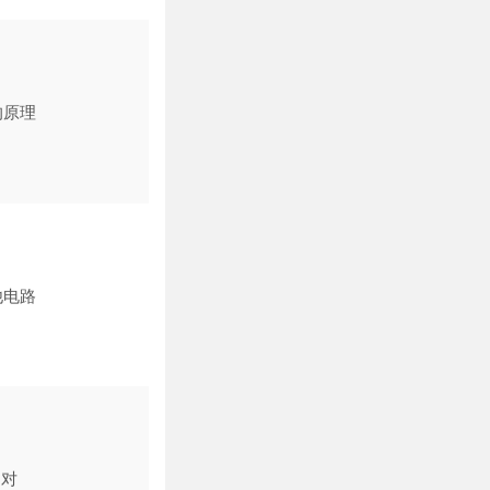
的原理
他电路
相对