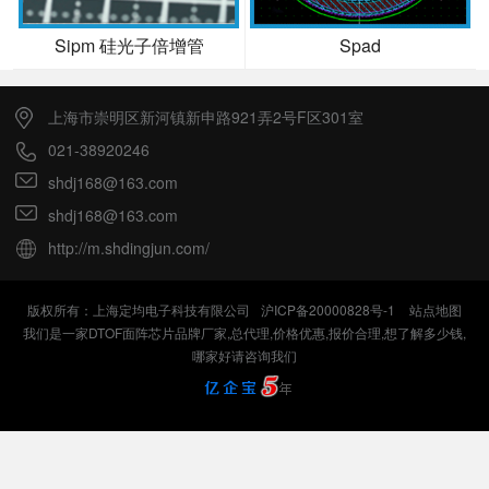
Sipm 硅光子倍增管
Spad
上海市崇明区新河镇新申路921弄2号F区301室
021-38920246
shdj168@163.com
shdj168@163.com
http://m.shdingjun.com/
版权所有：上海定均电子科技有限公司
沪ICP备20000828号-1
站点地图
我们是一家DTOF面阵芯片品牌厂家,总代理,价格优惠,报价合理,想了解多少钱,
哪家好请咨询我们