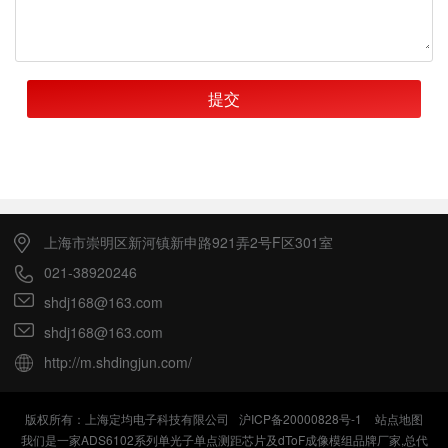
提交
上海市崇明区新河镇新申路921弄2号F区301室
021-38920246
shdj168@163.com
shdj168@163.com
http://m.shdingjun.com/
版权所有：上海定均电子科技有限公司
沪ICP备20000828号-1
站点地图
我们是一家ADS6102系列单光子单点测距芯片及dToF成像模组品牌厂家,总代